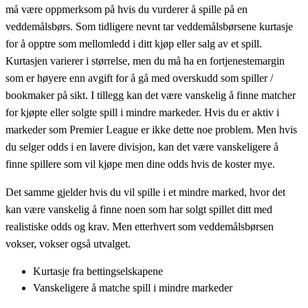
må være oppmerksom på hvis du vurderer å spille på en
veddemålsbørs. Som tidligere nevnt tar veddemålsbørsene kurtasje
for å opptre som mellomledd i ditt kjøp eller salg av et spill.
Kurtasjen varierer i størrelse, men du må ha en fortjenestemargin
som er høyere enn avgift for å gå med overskudd som spiller /
bookmaker på sikt. I tillegg kan det være vanskelig å finne matcher
for kjøpte eller solgte spill i mindre markeder. Hvis du er aktiv i
markeder som Premier League er ikke dette noe problem. Men hvis
du selger odds i en lavere divisjon, kan det være vanskeligere å
finne spillere som vil kjøpe men dine odds hvis de koster mye.
Det samme gjelder hvis du vil spille i et mindre marked, hvor det
kan være vanskelig å finne noen som har solgt spillet ditt med
realistiske odds og krav. Men etterhvert som veddemålsbørsen
vokser, vokser også utvalget.
Kurtasje fra bettingselskapene
Vanskeligere å matche spill i mindre markeder