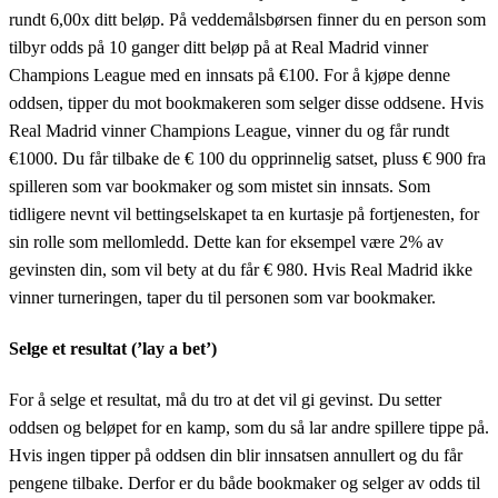
rundt 6,00x ditt beløp. På veddemålsbørsen finner du en person som
tilbyr odds på 10 ganger ditt beløp på at Real Madrid vinner
Champions League med en innsats på €100. For å kjøpe denne
oddsen, tipper du mot bookmakeren som selger disse oddsene. Hvis
Real Madrid vinner Champions League, vinner du og får rundt
€1000. Du får tilbake de € 100 du opprinnelig satset, pluss € 900 fra
spilleren som var bookmaker og som mistet sin innsats. Som
tidligere nevnt vil bettingselskapet ta en kurtasje på fortjenesten, for
sin rolle som mellomledd. Dette kan for eksempel være 2% av
gevinsten din, som vil bety at du får € 980. Hvis Real Madrid ikke
vinner turneringen, taper du til personen som var bookmaker.
Selge et resultat (’lay a bet’)
For å selge et resultat, må du tro at det vil gi gevinst. Du setter
oddsen og beløpet for en kamp, som du så lar andre spillere tippe på.
Hvis ingen tipper på oddsen din blir innsatsen annullert og du får
pengene tilbake. Derfor er du både bookmaker og selger av odds til