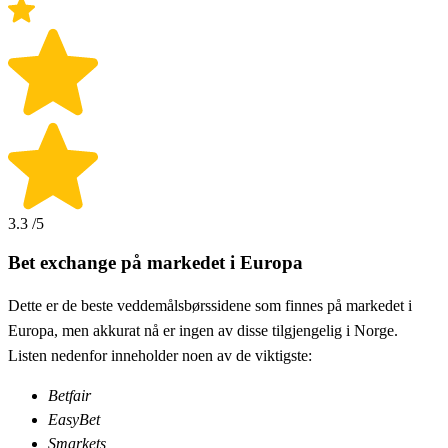
3.3
/5
Bet exchange på markedet i Europa
Dette er de beste veddemålsbørssidene som finnes på markedet i
Europa, men akkurat nå er ingen av disse tilgjengelig i Norge.
Listen nedenfor inneholder noen av de viktigste:
Betfair
EasyBet
Smarkets