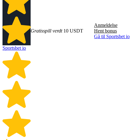
Anmeldelse
Gratisspill verdt
10 USDT
Hent bonus
Gå til Sportsbet io
Sportsbet io