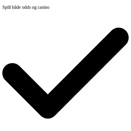
Spill både odds og casino