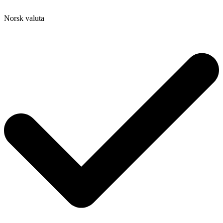
Norsk valuta