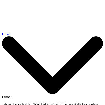
Hjem
Lilibet
Telenor har nå lagt til DNS-blokkering på Lilibet, – enkelte kan oppleve