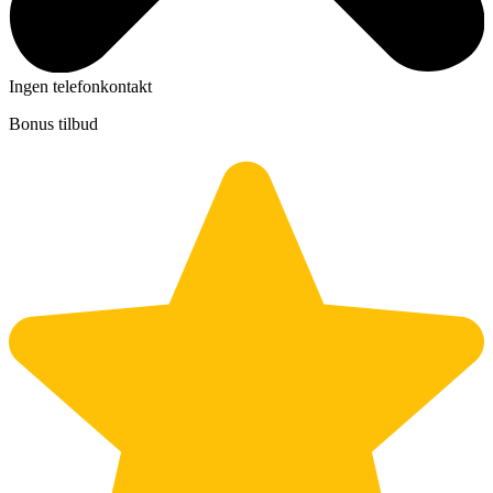
Ingen telefonkontakt
Bonus tilbud