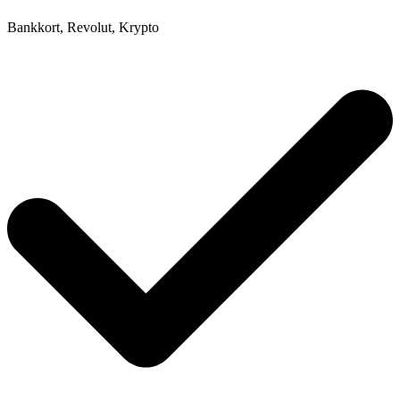
Bankkort, Revolut, Krypto