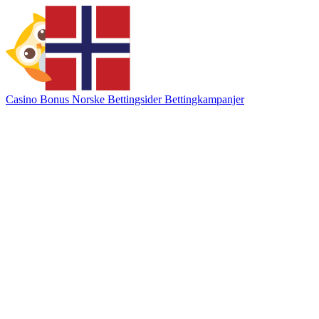
Casino Bonus
Norske Bettingsider
Bettingkampanjer