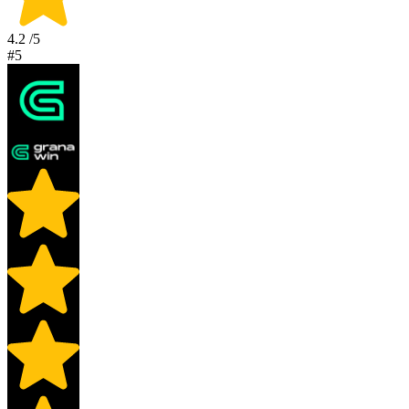
4.2
/5
#5