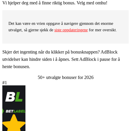
Vi hjelper deg med å finne riktig bonus. Velg med omhu!
Det kan være en vrien oppgave å navigere gjennom det enorme
utvalget, så gjerne sjekk de
siste oppdateringene
for mer oversikt.
Skjer det ingenting når du klikker på bonusknappen? AdBlock
utvidelser kan hindre siden i å åpnes. Sett AdBlock i pause for å
hente bonusen.
50+ utvalgte bonuser for 2026
#1