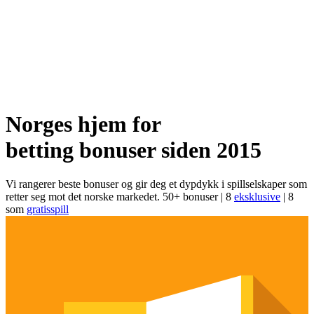
Norges hjem for
betting bonuser siden 2015
Vi rangerer beste bonuser og gir deg et dypdykk i spillselskaper som
retter seg mot det norske markedet.
50+ bonuser | 8
eksklusive
| 8
som
gratisspill