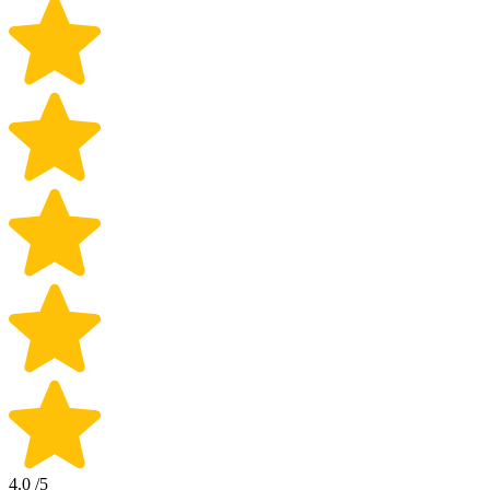
4.0
/5