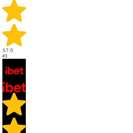
3.7
/5
#3