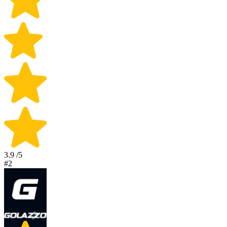
3.9
/5
#2