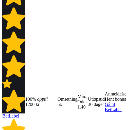
Anmeldelse
Min.
100%
opptil
Omsetning
Utløpstid
Hent bonus
Odds
1200 kr
5x
30
dager
Gå til
1.40
BetLabel
BetLabel