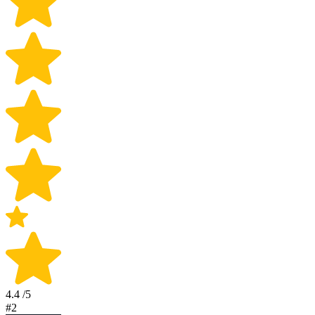
4.4
/5
#2