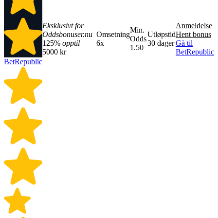
Eksklusivt for
Anmeldelse
Min.
Oddsbonuser.nu
Omsetning
Utløpstid
Hent bonus
Odds
125%
opptil
6x
30
dager
Gå til
1.50
5000 kr
BetRepublic
BetRepublic