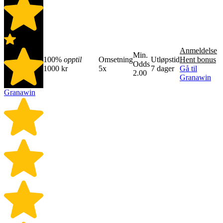
Anmeldelse
Min.
100%
opptil
Omsetning
Utløpstid
Hent bonus
Odds
1000 kr
5x
7
dager
Gå til
2.00
Granawin
Granawin