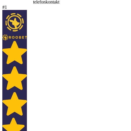
telefonkontakt
#1