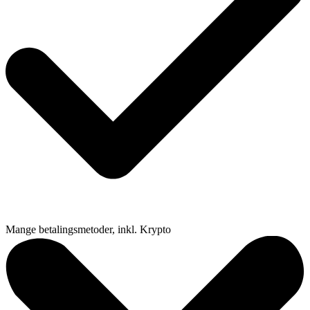
Mange betalingsmetoder, inkl. Krypto