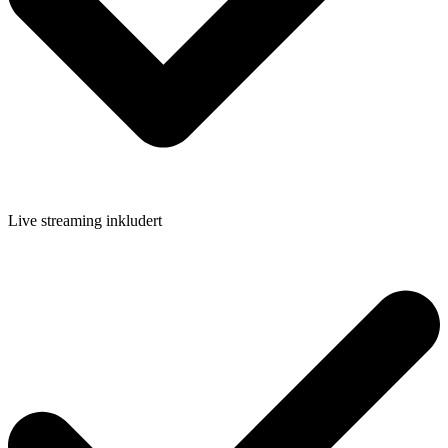
Live streaming inkludert