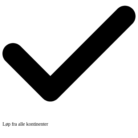
Løp fra alle kontinenter