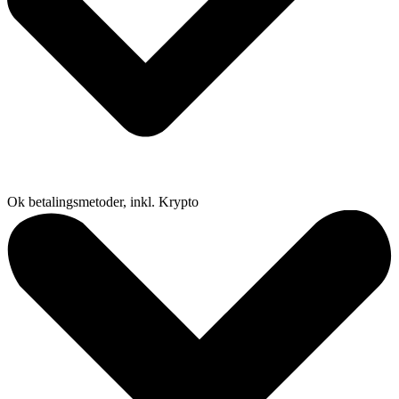
Ok betalingsmetoder, inkl. Krypto