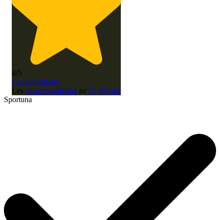
4
/5
Les anmeldelse
Les
ekspertvurdering
av
D. Myrdal
Sportuna