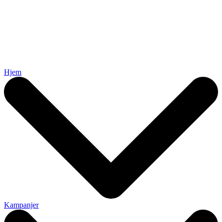
Hjem
Kampanjer