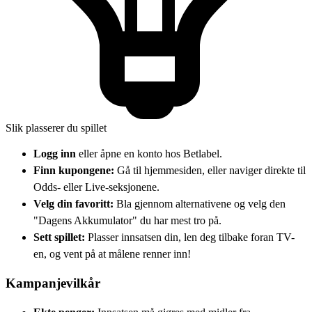
Slik plasserer du spillet
Logg inn
eller åpne en
konto hos Betlabel.
Finn kupongene:
Gå til hjemmesiden, eller naviger direkte til
Odds- eller Live-seksjonene.
Velg din favoritt:
Bla gjennom alternativene og velg den
"Dagens Akkumulator" du har mest tro på.
Sett spillet:
Plasser innsatsen din, len deg tilbake foran TV-
en, og vent på at målene renner inn!
Kampanjevilkår