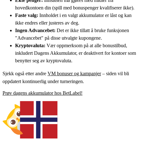
Ekte penger:
Innsatsen må gjøres med midler fra
hovedkontoen din (spill med bonuspenger kvalifiserer ikke).
Faste valg:
Innholdet i en valgt akkumulator er låst og kan
ikke endres eller justeres av deg.
Ingen Advancebet:
Det er ikke tillatt å bruke funksjonen
"Advancebet" på disse utvalgte kupongene.
Kryptovaluta:
Vær oppmerksom på at alle bonustilbud,
inkludert Dagens Akkumulator, er deaktivert for kontoer som
benytter seg av kryptovaluta.
Sjekk også etter andre
VM bonuser og kampanjer
– siden vil bli
oppdatert kontinuerlig under turneringen.
Prøv dagens akkumulator hos BetLabel!