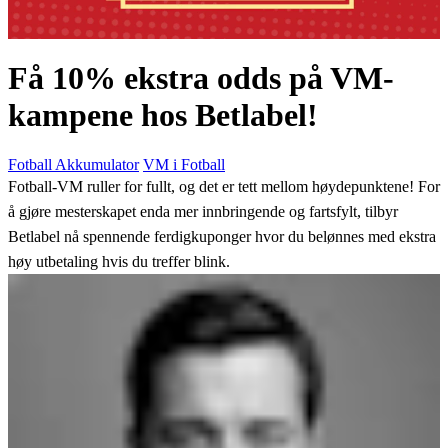
Få 10% ekstra odds på VM-
kampene hos Betlabel!
Fotball Akkumulator
VM i Fotball
Fotball-VM ruller for fullt, og det er tett mellom høydepunktene! For
å gjøre mesterskapet enda mer innbringende og fartsfylt, tilbyr
Betlabel nå spennende ferdigkuponger hvor du belønnes med ekstra
høy utbetaling hvis du treffer blink.