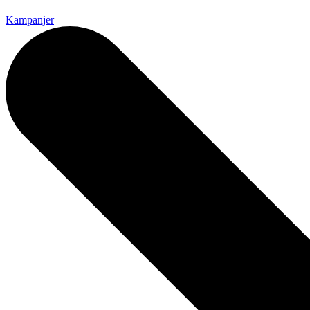
Kampanjer