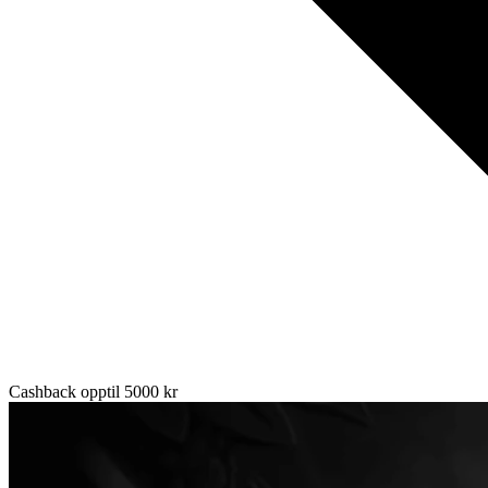
Cashback opptil 5000 kr