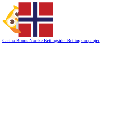
Casino Bonus
Norske Bettingsider
Bettingkampanjer