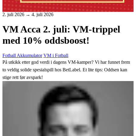
2. juli 2026 → 4. juli 2026
VM Acca 2. juli: VM-trippel
med 10% oddsboost!
Fotball Akkumulator
VM i Fotball
På utkikk etter god verdi i dagens VM-kamper? Vi har funnet frem
to veldig solide spesialspill hos BetLabel. Et lite tips: Oddsen kan
stige rett før avspark!