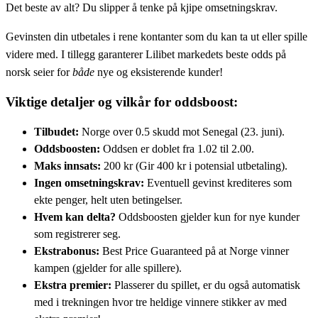
Det beste av alt? Du slipper å tenke på kjipe omsetningskrav.
Gevinsten din utbetales i rene kontanter som du kan ta ut eller spille
videre med. I tillegg garanterer Lilibet markedets beste odds på
norsk seier for
både
nye og eksisterende kunder!
Viktige detaljer og vilkår for oddsboost:
Tilbudet:
Norge over 0.5 skudd mot Senegal (23. juni).
Oddsboosten:
Oddsen er doblet fra 1.02 til 2.00.
Maks innsats:
200 kr (Gir 400 kr i potensial utbetaling).
Ingen omsetningskrav:
Eventuell gevinst krediteres som
ekte penger, helt uten betingelser.
Hvem kan delta?
Oddsboosten gjelder kun for nye kunder
som registrerer seg.
Ekstrabonus:
Best Price Guaranteed på at Norge vinner
kampen (gjelder for alle spillere).
Ekstra premier:
Plasserer du spillet, er du også automatisk
med i trekningen hvor tre heldige vinnere stikker av med