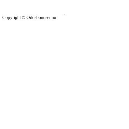
Copyright © Oddsbonuser.nu