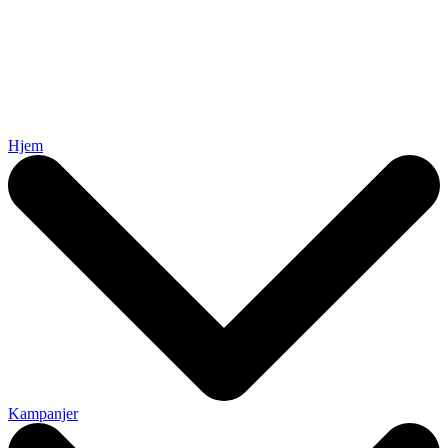
Hjem
Kampanjer