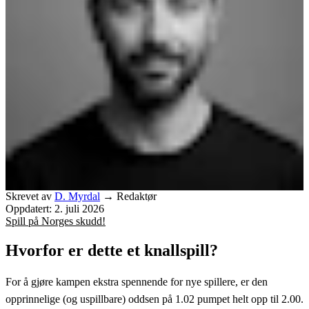
Skrevet av
D. Myrdal
→
Redaktør
Oppdatert: 2. juli 2026
Spill på Norges skudd!
Hvorfor er dette et knallspill?
For å gjøre kampen ekstra spennende for nye spillere, er den
opprinnelige (og uspillbare) oddsen på 1.02 pumpet helt opp til 2.00.