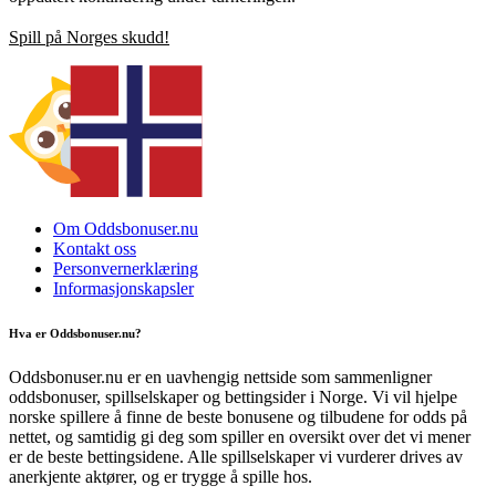
Spill på Norges skudd!
Om Oddsbonuser.nu
Kontakt oss
Personvernerklæring
Informasjonskapsler
Hva er Oddsbonuser.nu?
Oddsbonuser.nu er en uavhengig nettside som sammenligner
oddsbonuser, spillselskaper og bettingsider i Norge. Vi vil hjelpe
norske spillere å finne de beste bonusene og tilbudene for odds på
nettet, og samtidig gi deg som spiller en oversikt over det vi mener
er de beste bettingsidene. Alle spillselskaper vi vurderer drives av
anerkjente aktører, og er trygge å spille hos.