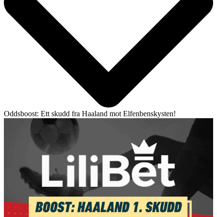
Oddsboost: Ett skudd fra Haaland mot Elfenbenskysten!