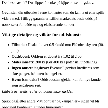
Det beste av alt? Du slipper å tenke på kjipe omsetningskrav.
Gevinsten din utbetales i rene kontanter som du kan ta ut eller spille
videre med. I tillegg garanterer Lilibet markedets beste odds på
norsk seier for både nye og eksisterende kunder!
Viktige detaljer og vilkår for oddsboost:
Tilbudet:
Haaland over 0.5 skudd mot Elfenbenskysten (30.
juni).
Oddsboost
:
Oddsen er doblet fra 1.02 til 2.00.
Maks innsats:
200 kr (Gir 400 kr i potensial utbetaling).
Ingen omsetningskrav:
Eventuell gevinst krediteres som
ekte penger, helt uten betingelser.
Hvem kan delta?
Oddsboosten gjelder kun for nye kunder
som registrerer seg.
Lilibets generelle regler og bonusvilkår gjelder.
Sjekk også etter andre
VM bonuser og kampanjer
– siden vil bli
oppdatert kontinuerlig under turneringen.