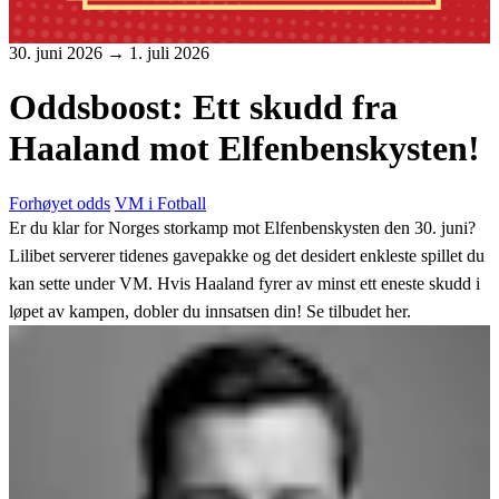
30. juni 2026 → 1. juli 2026
Oddsboost: Ett skudd fra
Haaland mot Elfenbenskysten!
Forhøyet odds
VM i Fotball
Er du klar for Norges storkamp mot Elfenbenskysten den 30. juni?
Lilibet serverer tidenes gavepakke og det desidert enkleste spillet du
kan sette under VM. Hvis Haaland fyrer av minst ett eneste skudd i
løpet av kampen, dobler du innsatsen din! Se tilbudet her.