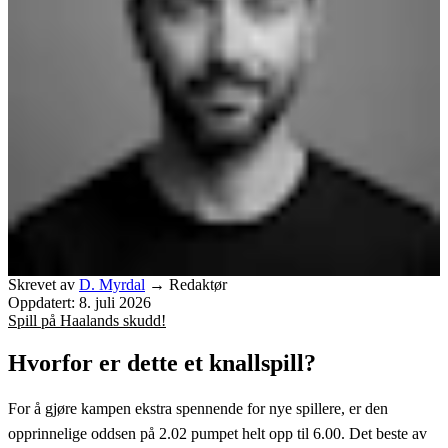
Skrevet av
D. Myrdal
→
Redaktør
Oppdatert: 8. juli 2026
Spill på Haalands skudd!
Hvorfor er dette et knallspill?
For å gjøre kampen ekstra spennende for nye spillere, er den
opprinnelige oddsen på 2.02 pumpet helt opp til 6.00. Det beste av