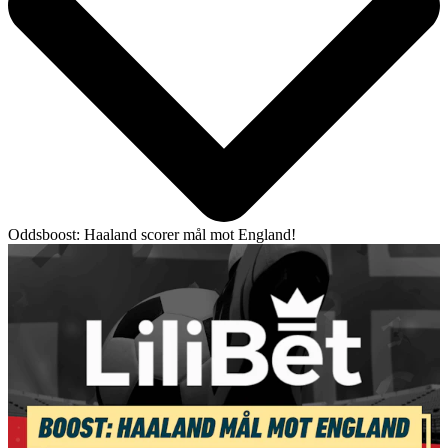
Oddsboost: Haaland scorer mål mot England!