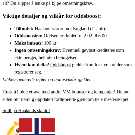
alt? Du slipper å tenke på kjipe omsetningskrav.
Viktige detaljer og vilkår for oddsboost:
Tilbudet:
Haaland scorer mot England (11.juli).
Oddsboosten:
Oddsen er doblet fra 2.02 til 6.00.
Maks innsats:
100 kr
Ingen omsetningskrav:
Eventuell gevinst krediteres som
ekte penger, helt uten betingelser.
Hvem kan delta?
Oddsboost
gjelder kun for nye kunder som
registrerer seg.
Lilibets generelle regler og bonusvilkår gjelder.
Husk å holde et øye med andre
VM bonuser og kampanjer
! Denne
siden blir nemlig oppdatert fortløpende gjennom hele mesterskapet.
Spill på Haalands skudd!