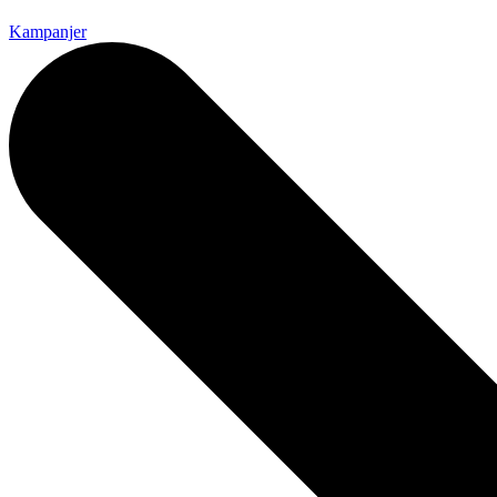
Kampanjer