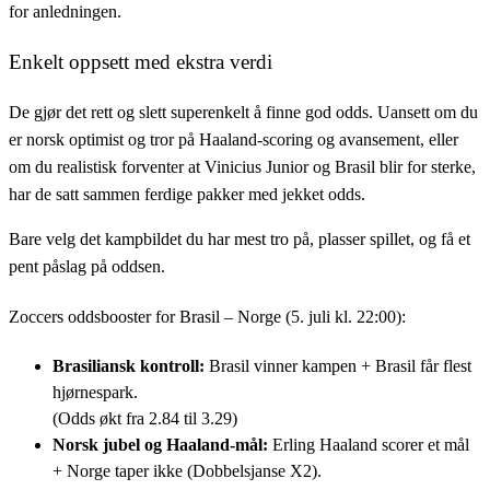
for anledningen.
Enkelt oppsett med ekstra verdi
De gjør det rett og slett superenkelt å finne god odds. Uansett om du
er norsk optimist og tror på Haaland-scoring og avansement, eller
om du realistisk forventer at Vinicius Junior og Brasil blir for sterke,
har de satt sammen ferdige pakker med jekket odds.
Bare velg det kampbildet du har mest tro på, plasser spillet, og få et
pent påslag på oddsen.
Zoccers oddsbooster for Brasil – Norge (5. juli kl. 22:00):
Brasiliansk kontroll:
Brasil vinner kampen + Brasil får flest
hjørnespark.
(Odds økt fra 2.84 til 3.29)
Norsk jubel og Haaland-mål:
Erling Haaland scorer et mål
+ Norge taper ikke (Dobbelsjanse X2).