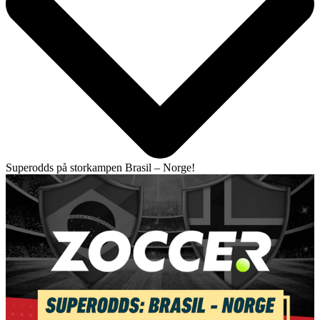
Superodds på storkampen Brasil – Norge!