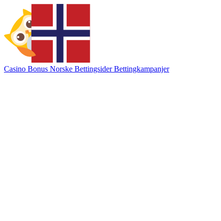
Casino Bonus
Norske Bettingsider
Bettingkampanjer