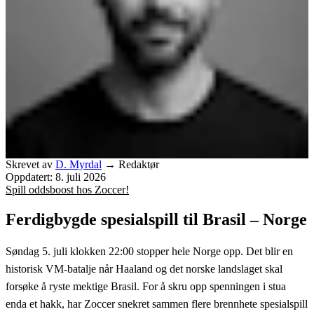
Skrevet av
D. Myrdal
→
Redaktør
Oppdatert: 8. juli 2026
Spill oddsboost hos Zoccer!
Ferdigbygde spesialspill til Brasil – Norge
Søndag 5. juli klokken 22:00 stopper hele Norge opp. Det blir en
historisk VM-batalje når Haaland og det norske landslaget skal
forsøke å ryste mektige Brasil. For å skru opp spenningen i stua
enda et hakk, har Zoccer snekret sammen flere brennhete spesialspill