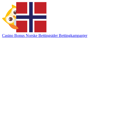
Casino Bonus
Norske Bettingsider
Bettingkampanjer