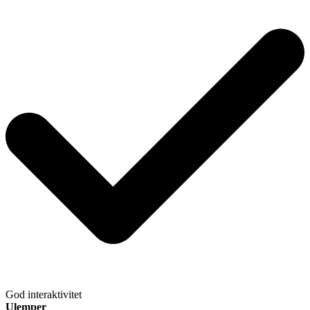
God interaktivitet
Ulemper