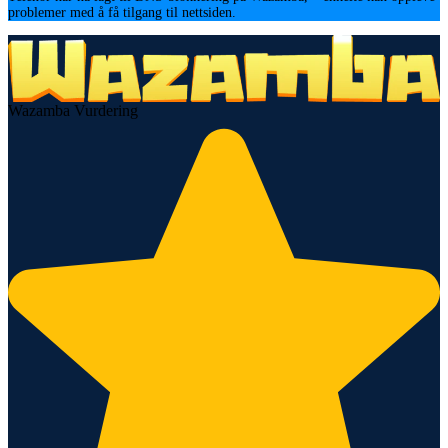
problemer med å få tilgang til nettsiden.
Wazamba Vurdering