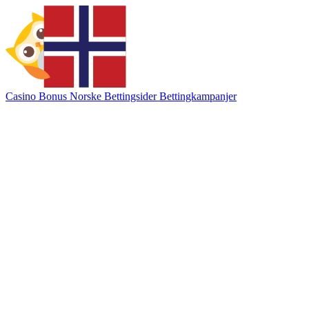
Casino Bonus
Norske Bettingsider
Bettingkampanjer