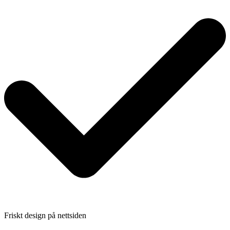
Friskt design på nettsiden