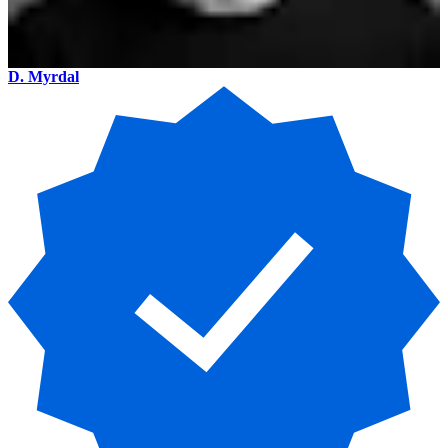
D. Myrdal